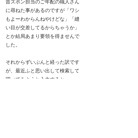
昔ズボン担当のご年配の職人さん
に尋ねた事があるのですが「ワシ
もよーわからんねやけどな」「縫
い目が交差してるからちゃうか」
とか結局あまり要領を得ませんで
した。
それからずいぶんと経った訳です
が、最近ふと思い出して検索して
調べてみようと入力すると…
出るわ出るわ、合い挽き肉やら逢
瀬の事やら、そのなかにひとつ
『袴の両脇の前後を縫い合わせた
ところ、相引』